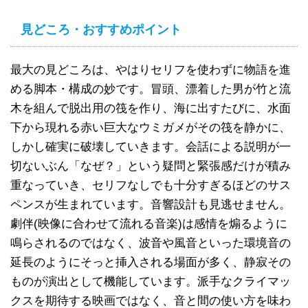
見どころ・おすすめポイント
最大の見どころは、やはりセリフを使わずに物語を進
める脚本・構成の妙です。冒頭、漂着した男が竹と流
木を組んで脱出用の筏を作り、海に出すたびに、水面
下から現れる赤い巨大なウミガメがその筏を静かに、
しかし確実に破壊していきます。会話による説明が一
切ないぶん「なぜ？」という疑問と緊張感だけが積み
重なっていき、セリフなしでも十分すぎるほどのサス
ペンスが生まれています。音響設計も見逃せません。
劇伴(映像に合わせて流れる音楽)は感情を煽るように
鳴らされるのではなく、波音や風音といった環境音の
延長のようにそっと挿入される場面が多く、静寂その
ものが演出として機能しています。派手なクライマッ
クスを期待する映画ではなく、音と間の使い方を味わ