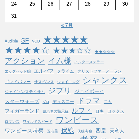
24
25
26
27
28
29
30
31
« 7月
★★★★★
SF
Audible
VOD
★★★★☆
★★★☆☆
★★☆☆☆
アクション
イム様
インターステラー
エルバフ
クライム
クリストファーノーラン
エッグヘッド編
シャンクス
ゴッドバレー
サスペンス
シャイニング
ジブリ
ジョイボーイ
ジェイソンステイサム
ドラマ
スターウォーズ
ディズニー
ニカ
ゾロ
ルフィ
フィガーランド
ロキ
ロックス
ヨハネの黙示録
ワンピース
ロマンス
ワイルドスピード
伏線
ワンピース考察
四皇
天竜人
五老星
伏線考察