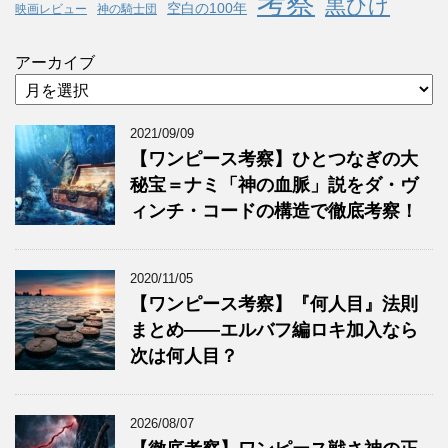
考察
黒ひげ
空白の100年
映画レビュー
神の騎士団
アーカイブ
2021/09/09
【ワンピース考察】ひとつなぎの大
秘宝＝ナミ「神の血脈」説をダ・ヴ
ィンチ・コードの構造で徹底考察！
2020/11/05
【ワンピース考察】『何人目』法則
まとめ——エルバフ編ロキ加入なら
次は何人目？
2026/08/07