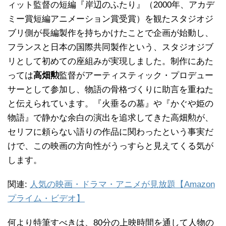
ィット監督の短編『岸辺のふたり』（2000年、アカデ
ミー賞短編アニメーション賞受賞）を観たスタジオジ
ブリ側が長編製作を持ちかけたことで企画が始動し、
フランスと日本の国際共同製作という、スタジオジブ
リとして初めての座組みが実現しました。制作にあた
っては
高畑勲
監督がアーティスティック・プロデュー
サーとして参加し、物語の骨格づくりに助言を重ねた
と伝えられています。『火垂るの墓』や『かぐや姫の
物語』で静かな余白の演出を追求してきた高畑勲が、
セリフに頼らない語りの作品に関わったという事実だ
けで、この映画の方向性がうっすらと見えてくる気が
します。
関連:
人気の映画・ドラマ・アニメが見放題【Amazon
プライム・ビデオ】
何より特筆すべきは、80分の上映時間を通して人物の