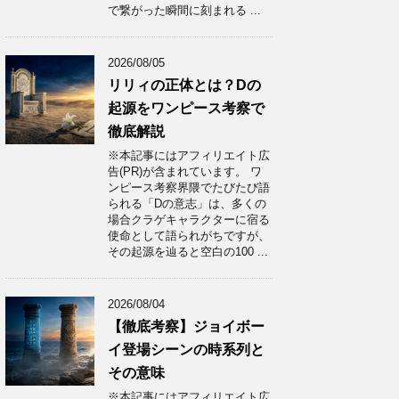
で繋がった瞬間に刻まれる ...
2026/08/05
リリィの正体とは？Dの
起源をワンピース考察で
徹底解説
※本記事にはアフィリエイト広
告(PR)が含まれています。 ワ
ンピース考察界隈でたびたび語
られる「Dの意志」は、多くの
場合クラゲキャラクターに宿る
使命として語られがちですが、
その起源を辿ると空白の100 ...
2026/08/04
【徹底考察】ジョイボー
イ登場シーンの時系列と
その意味
※本記事にはアフィリエイト広