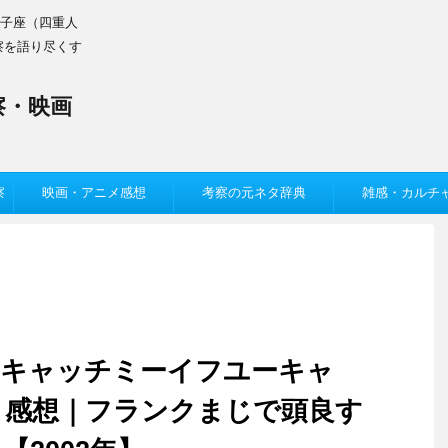
双子座（四重人
察を語り尽くす
察・映画
察
映画・アニメ感想
考察の元ネタ辞典
雑感・カルチ
「キャッチミーイフユーキャ
り感想｜フランクまじで頭良す