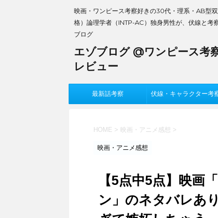
映画・ワンピース考察好きの30代・理系・AB型
格）論理学者（INTP-AC）独身男性が、伏線と考
ブログ
エゾブログ @ワンピース考
レビュー
最新話考察
伏線・キャラクター考
HOME
>
映画・アニメ感想
>
映画・アニメ感想
【5点中5点】映画
ン」のネタバレあ