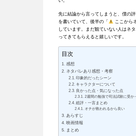
い。
先に結論から言ってしまうと、僕の評
を書いていて、後半の「
ここから
しています。まだ観ていない人はネタ
ってきてもらえると嬉しいです。
目次
感想
ネタバレあり感想・考察
印象的だったシーン
キャラクターについて
良かった点・気になった点
2週間の勉強で司法試験に受か
総評・一言まとめ
オチが救われるから良い
あらすじ
映画情報
まとめ