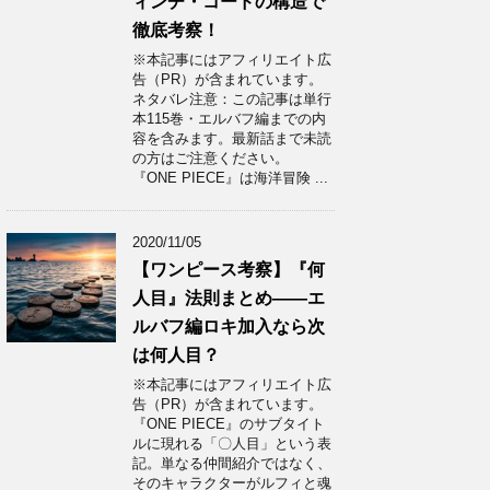
ィンチ・コードの構造で
徹底考察！
※本記事にはアフィリエイト広
告（PR）が含まれています。
ネタバレ注意：この記事は単行
本115巻・エルバフ編までの内
容を含みます。最新話まで未読
の方はご注意ください。
『ONE PIECE』は海洋冒険 ...
2020/11/05
【ワンピース考察】『何
人目』法則まとめ——エ
ルバフ編ロキ加入なら次
は何人目？
※本記事にはアフィリエイト広
告（PR）が含まれています。
『ONE PIECE』のサブタイト
ルに現れる「〇人目」という表
記。単なる仲間紹介ではなく、
そのキャラクターがルフィと魂