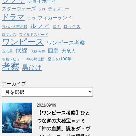
ジブリ
ジョイボーイ
スターウォーズ
ディズニー
ゾロ
ドラマ
フィガーランド
ニカ
ルフィ
ロックス
ロキ
ヨハネの黙示録
ロマンス
ワイルドスピード
ワンピース
ワンピース考察
伏線
四皇
天竜人
五老星
伏線考察
空白の100年
映画レビュー
神の騎士団
考察
黒ひげ
アーカイブ
2021/09/09
【ワンピース考察】ひと
つなぎの大秘宝＝ナミ
「神の血脈」説をダ・ヴ