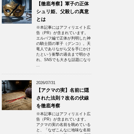
【徹底考察】軍子の正体
シュリ姫、父殺しの真意
とは
※本記事にはアフィリエイト広
告（PR）が含まれています。
エルバフ編で正体が判明した神
の騎士団の軍子（グンコ）。天
竜人でありながら父を手にかけ
たという衝撃の過去まで明かさ
れ、SNSでも大きな話題になり
...
2026/07/31
【アクマの実】名前に隠
された法則？改名の伏線
を徹底考察
※本記事にはアフィリエイト広
告（PR）が含まれています。
アクマの実の名前を眺めている
と、「なぜこんなに地味な名前