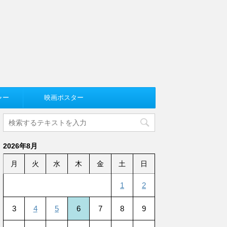
ャー
映画ポスター
2026年8月
月
火
水
木
金
土
日
1
2
3
4
5
6
7
8
9