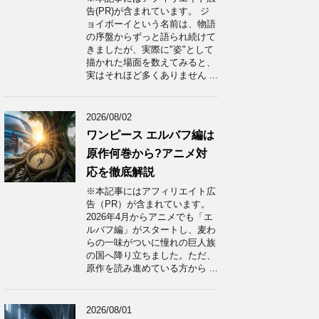
告(PR)が含まれています。 ジ
ョイボーイという名前は、物語
の序盤からずっと語られ続けて
きましたが、実際に"姿"として
描かれた場面を数えてみると、
実はそれほど多くありません ...
2026/08/02
ワンピース エルバフ編は
原作何巻から?アニメ対
応を徹底解説
※本記事にはアフィリエイト広
告（PR）が含まれています。
2026年4月からアニメでも「エ
ルバフ編」がスタートし、麦わ
らの一味がついに憧れの巨人族
の国へ降り立ちました。ただ、
原作を読み進めている方から ...
2026/08/01