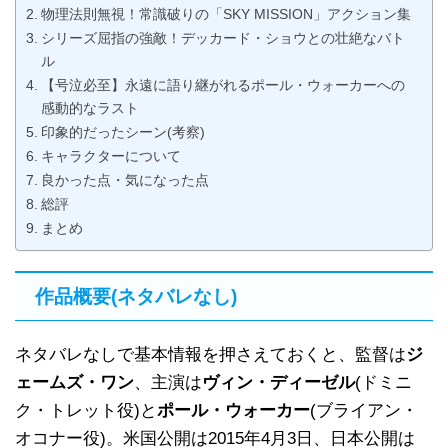
物理法則無視！常識破りの「SKY MISSION」アクション集
シリーズ屈指の強敵！デッカード・ショウとの壮絶なバト
ル
【号泣必至】永遠に語り継がれるポール・ウォーカーへの
感動的なラスト
印象的だったシーン(考察)
キャラクターについて
良かった点・気になった点
総評
まとめ
作品概要(ネタバレなし)
ネタバレなしで基本情報を押さえておくと、監督は
ジ
ェームズ・ワン
、主演は
ヴィン・ディーゼル
(ドミニ
ク・トレット役)と
ポール・ウォーカー
(ブライアン・
オコナー役)。米国公開は2015年4月3日、日本公開は