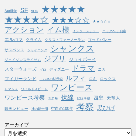
★★★★★
SF
Audible
VOD
★★★★☆
★★★☆☆
★★☆☆☆
アクション
イム様
インターステラー
エッグヘッド編
エルバフ
クライム
ゴッドバレー
クリストファーノーラン
シャンクス
サスペンス
シャイニング
ジブリ
ジョイボーイ
ジェイソンステイサム
ドラマ
スターウォーズ
ディズニー
ニカ
ゾロ
ルフィ
フィガーランド
ロキ
ロックス
ヨハネの黙示録
ワンピース
ロマンス
ワイルドスピード
伏線
ワンピース考察
四皇
天竜人
五老星
伏線考察
考察
黒ひげ
映画レビュー
空白の100年
神の騎士団
アーカイブ