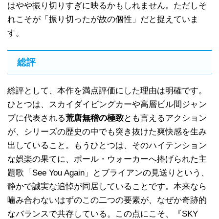
はやや振り切りすぎに映るかもしれません。ただしそ
れこそが「振り切ったが故の個性」だと捉えていま
す。
総評
総評として、本作を満点評価にした理由は明確です。
ひとつは、スカイダイビングカーや高層ビル間ジャン
プに代表される
荒唐無稽の極致
とも言えるアクション
が、シリーズの歴史の中でも突き抜けた爽快感を生み
出していること。もうひとつは、そのハイテンション
な娯楽の果てに、ポール・ウォーカーへ捧げられた主
題歌「See You Again」とブライアンの見送りという、
静かで誠実な追悼が同居していることです。本来なら
噛み合わないはずのこの二つの要素が、なぜか奇跡的
なバランスで共存している。この点にこそ、『SKY