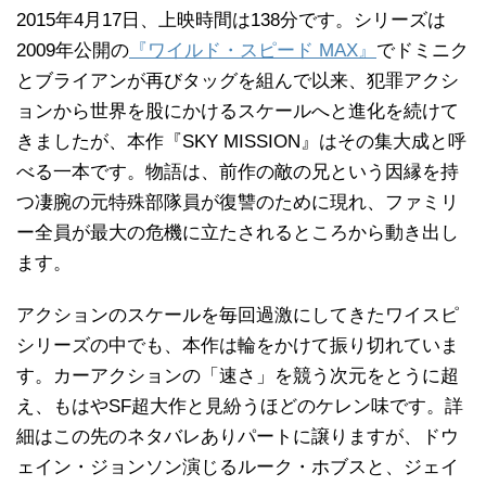
2015年4月17日、上映時間は138分です。シリーズは
2009年公開の
『ワイルド・スピード MAX』
でドミニク
とブライアンが再びタッグを組んで以来、犯罪アクシ
ョンから世界を股にかけるスケールへと進化を続けて
きましたが、本作『SKY MISSION』はその集大成と呼
べる一本です。物語は、前作の敵の兄という因縁を持
つ凄腕の元特殊部隊員が復讐のために現れ、ファミリ
ー全員が最大の危機に立たされるところから動き出し
ます。
アクションのスケールを毎回過激にしてきたワイスピ
シリーズの中でも、本作は輪をかけて振り切れていま
す。カーアクションの「速さ」を競う次元をとうに超
え、もはやSF超大作と見紛うほどのケレン味です。詳
細はこの先のネタバレありパートに譲りますが、ドウ
ェイン・ジョンソン演じるルーク・ホブスと、ジェイ