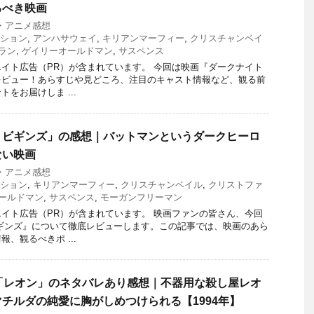
るべき映画
・アニメ感想
ション
,
アンハサウェイ
,
キリアンマーフィー
,
クリスチャンベイ
ラン
,
ゲイリーオールドマン
,
サスペンス
イト広告（PR）が含まれています。 今回は映画『ダークナイト
レビュー！あらすじや見どころ、注目のキャスト情報など、観る前
をお届けしま ...
 ビギンズ」の感想｜バットマンというダークヒーロ
ない映画
・アニメ感想
ション
,
キリアンマーフィー
,
クリスチャンベイル
,
クリストファ
ールドマン
,
サスペンス
,
モーガンフリーマン
イト広告（PR）が含まれています。 映画ファンの皆さん、今回
ギンズ』について徹底レビューします。この記事では、映画のあら
、観るべきポ ...
「レオン」のネタバレあり感想｜不器用な殺し屋レオ
チルダの純愛に胸がしめつけられる【1994年】