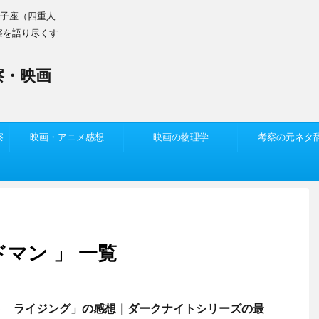
双子座（四重人
察を語り尽くす
察・映画
察
映画・アニメ感想
映画の物理学
考察の元ネタ
マン 」 一覧
ト ライジング」の感想｜ダークナイトシリーズの最