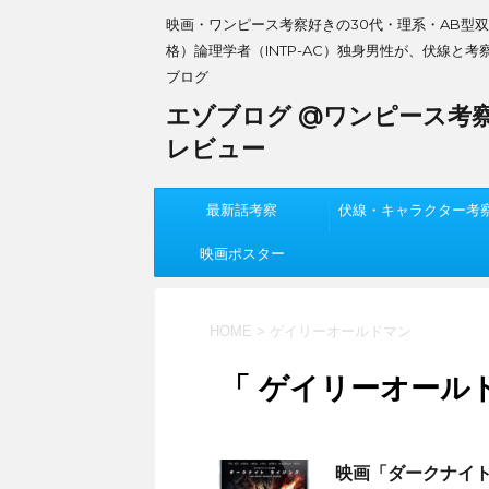
映画・ワンピース考察好きの30代・理系・AB型
格）論理学者（INTP-AC）独身男性が、伏線と考
ブログ
エゾブログ @ワンピース考
レビュー
最新話考察
伏線・キャラクター考
映画ポスター
HOME
>
ゲイリーオールドマン
「 ゲイリーオールド
映画「ダークナイ