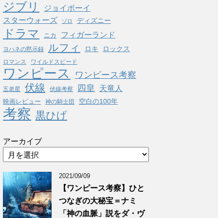
ジブリ
ジョイボーイ
スターウォーズ
ディズニー
ゾロ
ドラマ
フィガーランド
ニカ
ルフィ
ロキ
ロックス
ヨハネの黙示録
ロマンス
ワイルドスピード
ワンピース
ワンピース考察
伏線
四皇
天竜人
五老星
伏線考察
空白の100年
映画レビュー
神の騎士団
考察
黒ひげ
アーカイブ
2021/09/09
【ワンピース考察】ひと
つなぎの大秘宝＝ナミ
「神の血脈」説をダ・ヴ