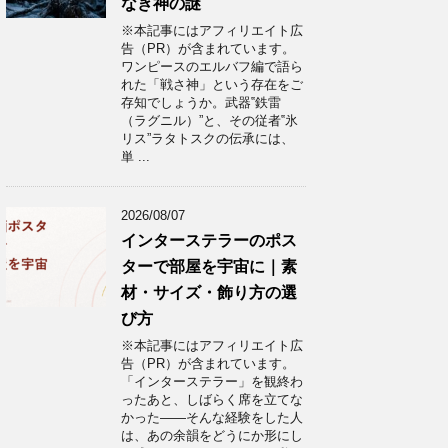
なき神の謎
※本記事にはアフィリエイト広
告（PR）が含まれています。
ワンピースのエルバフ編で語ら
れた「戦さ神」という存在をご
存知でしょうか。武器‟鉄雷
（ラグニル）”と、その従者‟氷
リス”ラタトスクの伝承には、
単 ...
2026/08/07
インターステラーのポス
ターで部屋を宇宙に｜素
材・サイズ・飾り方の選
び方
※本記事にはアフィリエイト広
告（PR）が含まれています。
「インターステラー」を観終わ
ったあと、しばらく席を立てな
かった——そんな経験をした人
は、あの余韻をどうにか形にし