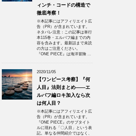
ィンチ・コードの構造で
徹底考察！
※本記事にはアフィリエイト広
告（PR）が含まれています。
ネタバレ注意：この記事は単行
本115巻・エルバフ編までの内
容を含みます。最新話まで未読
の方はご注意ください。
『ONE PIECE』は海洋冒険 ...
2020/11/05
【ワンピース考察】『何
人目』法則まとめ——エ
ルバフ編ロキ加入なら次
は何人目？
※本記事にはアフィリエイト広
告（PR）が含まれています。
『ONE PIECE』のサブタイト
ルに現れる「〇人目」という表
記。単なる仲間紹介ではなく、