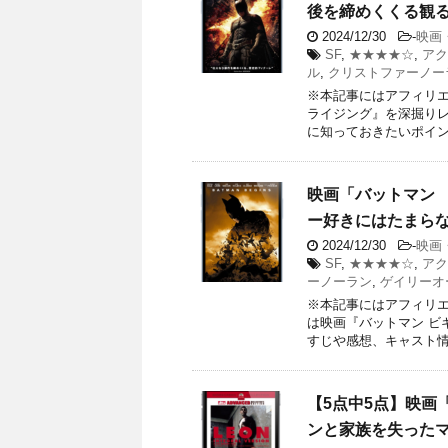
後を締めくくる観
2024/12/30
-
映画
SF
,
★★★★☆
,
アク
ル
,
クリストファーノー
※本記事にはアフィリエ
ライジング』を深掘り
に知っておきたいポイント
映画「バットマン
ー好きにはたまら
2024/12/30
-
映画
SF
,
★★★★☆
,
アク
ーノーラン
,
ゲイリーオ
※本記事にはアフィリエ
は映画『バットマン ビ
すじや感想、キャスト情報
【5点中5点】映画
ンと家族を失ったマ