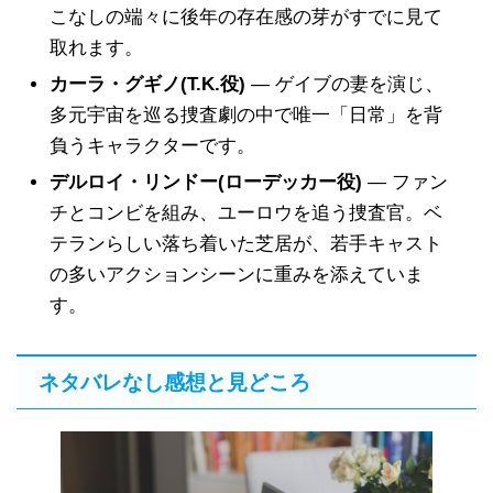
こなしの端々に後年の存在感の芽がすでに見て
取れます。
カーラ・グギノ(T.K.役)
— ゲイブの妻を演じ、
多元宇宙を巡る捜査劇の中で唯一「日常」を背
負うキャラクターです。
デルロイ・リンドー(ローデッカー役)
— ファン
チとコンビを組み、ユーロウを追う捜査官。ベ
テランらしい落ち着いた芝居が、若手キャスト
の多いアクションシーンに重みを添えていま
す。
ネタバレなし感想と見どころ