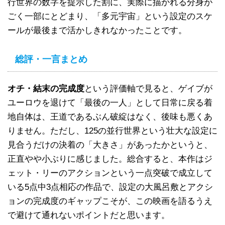
行世界の数字を提示した割に、実際に描かれる分身が
ごく一部にとどまり、「多元宇宙」という設定のスケ
ールが最後まで活かしきれなかったことです。
総評・一言まとめ
オチ・結末の完成度
という評価軸で見ると、ゲイブが
ユーロウを退けて「最後の一人」として日常に戻る着
地自体は、王道であるぶん破綻はなく、後味も悪くあ
りません。ただし、125の並行世界という壮大な設定に
見合うだけの決着の「大きさ」があったかというと、
正直やや小ぶりに感じました。総合すると、本作はジ
ェット・リーのアクションという一点突破で成立して
いる5点中3点相応の作品で、設定の大風呂敷とアクシ
ョンの完成度のギャップこそが、この映画を語るうえ
で避けて通れないポイントだと思います。