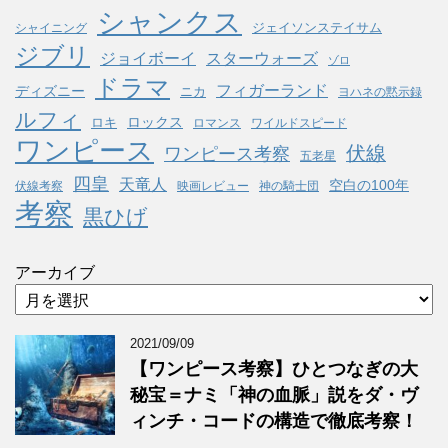
シャンクス
ジェイソンステイサム
シャイニング
ジブリ
ジョイボーイ
スターウォーズ
ゾロ
ドラマ
フィガーランド
ディズニー
ニカ
ヨハネの黙示録
ルフィ
ロックス
ロキ
ロマンス
ワイルドスピード
ワンピース
伏線
ワンピース考察
五老星
四皇
天竜人
空白の100年
伏線考察
映画レビュー
神の騎士団
考察
黒ひげ
アーカイブ
2021/09/09
【ワンピース考察】ひとつなぎの大
秘宝＝ナミ「神の血脈」説をダ・ヴ
ィンチ・コードの構造で徹底考察！