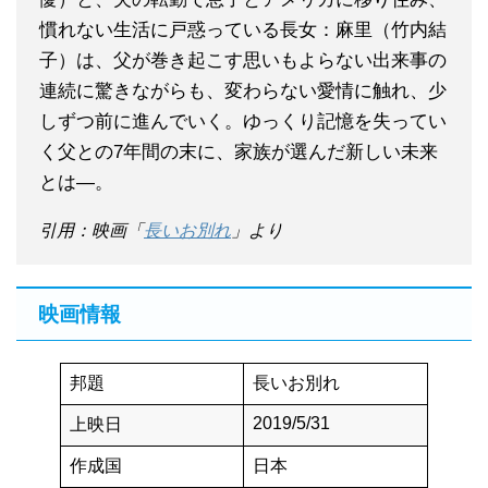
慣れない生活に戸惑っている長女：麻里（竹内結
子）は、父が巻き起こす思いもよらない出来事の
連続に驚きながらも、変わらない愛情に触れ、少
しずつ前に進んでいく。ゆっくり記憶を失ってい
く父との7年間の末に、家族が選んだ新しい未来
とは―。
引用：映画「
長いお別れ
」より
映画情報
邦題
長いお別れ
2019/5/31
上映日
作成国
日本