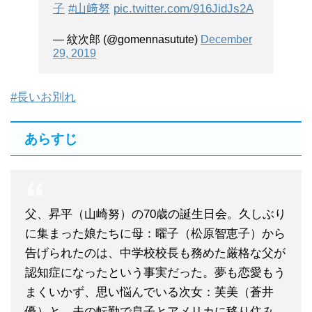
子
#山﨑努
pic.twitter.com/916JidJs2A
— 紋次郎 (@gomennasutute)
December
29, 2019
#長いお別れ
あらすじ
父、昇平（山崎努）の70歳の誕生日会。久しぶり
に集まった娘たちに母：曜子（松原智恵子）から
告げられたのは、中学校校長も務めた厳格な父が
認知症になったという事実だった。夢も恋愛もう
まくいかず、思い悩んでいる次女：芙美（蒼井
優）と、夫の転勤で息子とアメリカに移り住み、