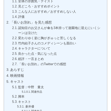
全体の雰囲気・テイスト
見どころ・おすすめポイント
こんな人におすすめ／おすすめしない人
評価
「長いお別れ」を見た感想
認知症のお父さんが傘を3本持って遊園地に迎えにいくシ
ーンは泣けた
変わりゆく姿に胸がぎゅっと苦しくなる
竹内結子さんのコメディシーンも面白い
キャラクターについて
良かった点・気になった点
総評・一言まとめ
「長いお別れ」のTwitterでの感想
あらすじ
映画情報
キャスト
監督：中野 量太
関連作品
脚本
キャスト
蒼井優
関連作品