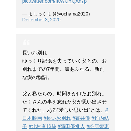
pic.twitter.com/lKWOYQAh7p
— よしっくま (@yochama2020)
December 3, 2020
長いお別れ
ゆっくり記憶を失っていく父との、お
別れまでの7年間。涙あふれる、新た
な愛の物語。
父と私たちの、時間をかけたお別れ。
たくさんの事を忘れた父が思い出させ
てくれた、ある“愛しい思い出”とは。
#
日本映画
#長いお別れ
#蒼井優
#竹内結
子
#北村有起哉
#蒲田優惟人
#松原智恵