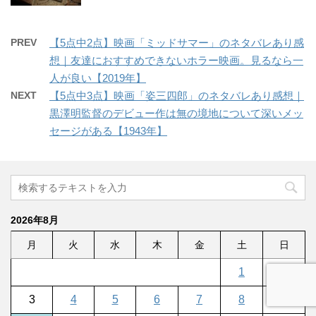
PREV
【5点中2点】映画「ミッドサマー」のネタバレあり感
想｜友達におすすめできないホラー映画。見るなら一
人が良い【2019年】
NEXT
【5点中3点】映画「姿三四郎」のネタバレあり感想｜
黒澤明監督のデビュー作は無の境地について深いメッ
セージがある【1943年】
2026年8月
月
火
水
木
金
土
日
1
2
3
4
5
6
7
8
9