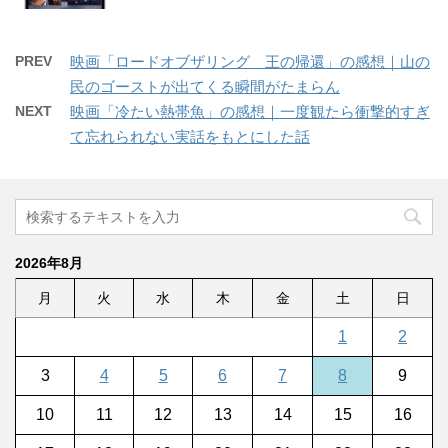
PREV
映画「ロードオブザリング 王の帰還」の感想｜山の
民のゴーストが出てくる瞬間がたまらん
NEXT
映画「冷たい熱帯魚」の感想｜一度観たら衝撃的すぎ
て忘れられない実話をもとにした話
2026年8月
月
火
水
木
金
土
日
1
2
3
4
5
6
7
8
9
10
11
12
13
14
15
16