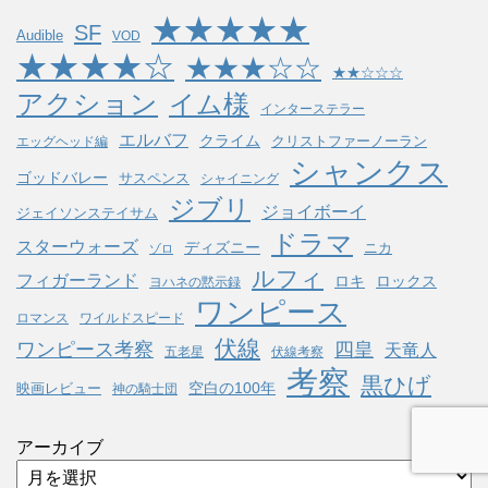
★★★★★
SF
Audible
VOD
★★★★☆
★★★☆☆
★★☆☆☆
アクション
イム様
インターステラー
エルバフ
クライム
クリストファーノーラン
エッグヘッド編
シャンクス
ゴッドバレー
サスペンス
シャイニング
ジブリ
ジョイボーイ
ジェイソンステイサム
ドラマ
スターウォーズ
ディズニー
ニカ
ゾロ
ルフィ
フィガーランド
ロキ
ロックス
ヨハネの黙示録
ワンピース
ロマンス
ワイルドスピード
伏線
ワンピース考察
四皇
天竜人
五老星
伏線考察
考察
黒ひげ
空白の100年
映画レビュー
神の騎士団
アーカイブ