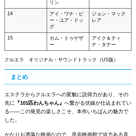
リン
14
アイ・ワナ・ビ
ジョン・マック
ー・ユア・ドッ
レア
グ
15
カム・トゥゲザ
アイク＆ティ
ー
ナ・タナー
クルエラ オリジナル・サウンドトラック（US版）
まとめ
エステラからクルエラへの変貌に説得力があり、その
先に
『101匹わんちゃん』
へ繋がる伏線が仕込まれてい
る——この発見の楽しさこそ、本作いちばんの魅力で
した。
かなりお洒落な映画なので、是非映画館で迫力ある音