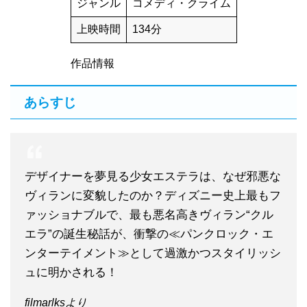
ジャンル
コメディ・クライム
上映時間
134分
作品情報
あらすじ
デザイナーを夢見る少女エステラは、なぜ邪悪な
ヴィランに変貌したのか？ディズニー史上最もフ
ァッショナブルで、最も悪名高きヴィラン“クル
エラ”の誕生秘話が、衝撃の≪パンクロック・エ
ンターテイメント≫として過激かつスタイリッシ
ュに明かされる！
filmarlksより