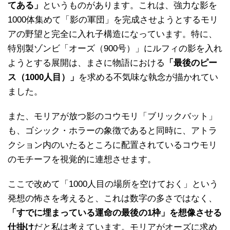
てある」
というものがあります。これは、強力な影を
1000体集めて「影の軍団」を完成させようとするモリ
アの野望と完全に入れ子構造になっています。特に、
特別製ゾンビ「オーズ（900号）」にルフィの影を入れ
ようとする展開は、まさに物語における
「最後のピー
ス（1000人目）」
を求める不気味な執念が描かれてい
ました。
また、モリアが放つ影のコウモリ「ブリックバット」
も、ゴシック・ホラーの象徴であると同時に、アトラ
クション内のいたるところに配置されているコウモリ
のモチーフを視覚的に連想させます。
ここで改めて「1000人目の場所を空けておく」という
発想の怖さを考えると、これは数字の多さではなく、
「すでに埋まっている運命の最後の1枠」を想像させる
仕掛け
だと私は考えています。モリアがオーズに求め