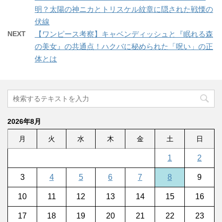
明？太陽の神ニカとトリスケル紋章に隠された戦慄の
伏線
NEXT
【ワンピース考察】キャベンディッシュと『眠れる森
の美女』の共通点！ハクバに秘められた「呪い」の正
体とは
2026年8月
月
火
水
木
金
土
日
1
2
3
4
5
6
7
8
9
10
11
12
13
14
15
16
17
18
19
20
21
22
23