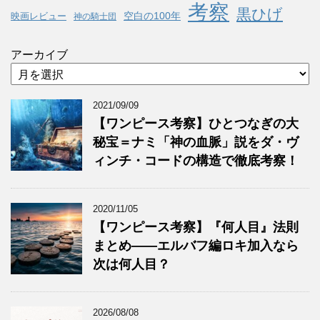
考察
黒ひげ
空白の100年
映画レビュー
神の騎士団
アーカイブ
2021/09/09
【ワンピース考察】ひとつなぎの大
秘宝＝ナミ「神の血脈」説をダ・ヴ
ィンチ・コードの構造で徹底考察！
2020/11/05
【ワンピース考察】『何人目』法則
まとめ——エルバフ編ロキ加入なら
次は何人目？
2026/08/08