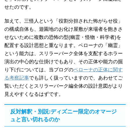
せたのです。
加えて、三怪人という「役割分担された怖がらせ役」
の構成自体も、遊園地のお化け屋敷が来場者を飽きさ
せないために複数の恐怖の型(幽霊・怪物・科学者)を
配置する設計思想と重なります。ペローナの「幽霊」
という能力は、スリラーバーク全体を支配するホラー
演出の中心的な仕掛けでもあり、その正体や能力の掘
り下げについては、当ブログの
ペローナの正体に関す
る考察記事
でも詳しく扱っていますので、あわせてご
覧いただくとスリラーバーク編全体の設計意図がより
見えやすくなるはずです。
反対解釈・別説:ディズニー限定のオマージ
ュと言い切れるのか