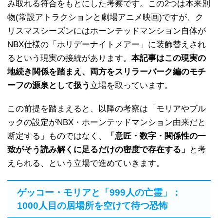
み取れる符合をもとにした考察です。この2つは本来別
物(常設アトラクションと劇場アニメ映画)ですが、ク
リスマスシーズンにはホーンテッドマンション自体が
NBX仕様の「ホリデーナイトメアー」に装飾替えされ
るという現実の接続があります。
本記事はこの現実の
地続き関係を踏まえ、両方をスリラーバーク編のモチ
ーフの源泉として扱う
立場を取っています。
この前提を踏まえると、以降の考察は「モリアやブル
ックの設定がNBX・ホーンテッドマンション由来だと
断定する」ものではなく、
「意匠・数字・関係性の一
致がそう読み解くに足るだけの密度で存在する」
と考
えられる、という立場で進めていきます。
ゲッコー・モリアと「999人の亡霊」：
1000人目の居場所を空けて待つ恐怖