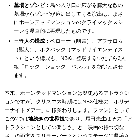
墓場とゾンビ：
島の入り口に広がる膨大な数の
墓場からゾンビが這い出してくる演出は、まさ
にホーンテッドマンションのクライマックスシ
ーンを漫画的に再現したものです。
三怪人の構成：
ペローナ（幽霊）、アブサロム
（獣人）、ホグバック（マッドサイエンティス
ト）という構成も、NBXに登場するいたずら3人
組「ロック、ショック、バレル」を彷彿とさせ
ます。
本来、ホーンテッドマンションは歴史あるアトラクシ
ョンですが、クリスマス時期にはNBX仕様の「ホリデ
ーナイトメアー」に様変わりします。ファンにとって
この2つは
地続きの世界観
であり、尾田先生はその「ア
トラクションとしての楽しさ」と「映画の持つ切な
さ」の両方をスリラーバークというステージに凝縮さ