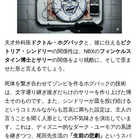
天才外科医
ドクトル・ホグバック
と、彼に仕える
ビク
トリア・シンドリー
の関係性は、NBXの
フィンケルス
タイン博士とサリー
の関係をより残酷に、そして歪ま
せた形と言えるでしょう。
死体を繋ぎ合わせてゾンビを作るホグバックの技術
は、文字通り継ぎ接ぎだらけのサリーを作り上げた博
士そのものです。また、シンドリーが皿を投げ続ける
というコミカルながらも悲哀に満ちた設定は、主人の
言うことを聞く人形としての不気味さを演出していま
す。これは、ディズニー的なダーク・ユーモアの系譜
を継ぎつつ、尾田先生流の
「生前の悲劇」
というスパ