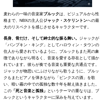
麦わらの一味の音楽家
ブルック
は、ビジュアルから性
格まで、NBXの主人公
ジャック・スケリントン
への最
大のリスペクトを感じさせるキャラクターです。
長身、骨だけ、そして紳士的な振る舞い。
ジャックが
「パンプキン・キング」としてハロウィン・タウンの
住人から愛されているように、ブルックもまた死の象
徴でありながら明るく、音楽を愛する存在として描か
れています。彼らが奏でる音楽も重要な共通点です。
ジャックが物思いにふけりながら歌うように、ブルッ
クもまたピアノを弾きながら「ビンクスの酒」を歌
い、暗い霧の中での孤独な数十年を耐え抜きました。
この
「死と音楽と孤独」
というテーマの重なりは、ブ
ルックというキャラクターに深みを与えています。