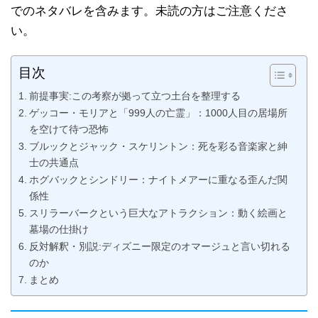
でのネタバレを含みます。未読の方はご注意くださ
い。
目次
前提事実:この考察が拠って立つ土台を整理する
ゲッコー・モリアと「999人の亡霊」：1000人目の居場所
を空けて待つ恐怖
ブルックとジャック・スケリントン：死を彩る音楽家と紳
士の共通点
ホグバックとシンドリー：ナイトメアーに重なる歪んだ関
係性
スリラーバークという巨大なアトラクション：動く絵画と
墓場の仕掛け
反対解釈・別説:ディズニー限定のオマージュと言い切れる
のか
まとめ