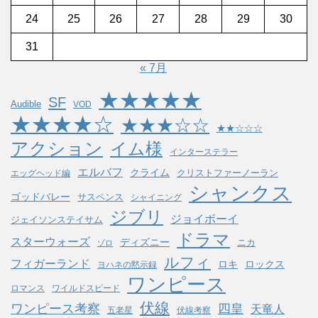
24
25
26
27
28
29
30
31
« 7月
★★★★★
SF
Audible
VOD
★★★★☆
★★★☆☆
★★☆☆☆
アクション
イム様
インターステラー
エルバフ
クライム
クリストファーノーラン
エッグヘッド編
シャンクス
ゴッドバレー
サスペンス
シャイニング
ジブリ
ジョイボーイ
ジェイソンステイサム
ドラマ
スターウォーズ
ディズニー
ニカ
ゾロ
ルフィ
フィガーランド
ロキ
ロックス
ヨハネの黙示録
ワンピース
ロマンス
ワイルドスピード
伏線
ワンピース考察
四皇
天竜人
五老星
伏線考察