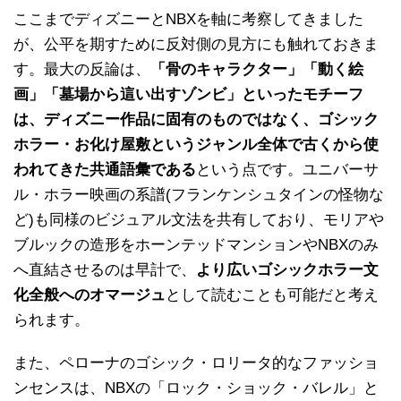
ここまでディズニーとNBXを軸に考察してきました
が、公平を期すために反対側の見方にも触れておきま
す。最大の反論は、
「骨のキャラクター」「動く絵
画」「墓場から這い出すゾンビ」といったモチーフ
は、ディズニー作品に固有のものではなく、ゴシック
ホラー・お化け屋敷というジャンル全体で古くから使
われてきた共通語彙である
という点です。ユニバーサ
ル・ホラー映画の系譜(フランケンシュタインの怪物な
ど)も同様のビジュアル文法を共有しており、モリアや
ブルックの造形をホーンテッドマンションやNBXのみ
へ直結させるのは早計で、
より広いゴシックホラー文
化全般へのオマージュ
として読むことも可能だと考え
られます。
また、ペローナのゴシック・ロリータ的なファッショ
ンセンスは、NBXの「ロック・ショック・バレル」と