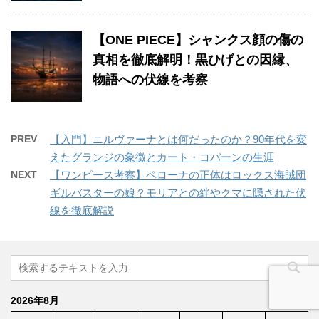
【ONE PIECE】シャンクス顔の傷の
真相を徹底解明！黒ひげとの因縁、
物語への伏線を考察
PREV
【入門】ニルヴァーナとは何だったのか？90年代を変
えたグランジの象徴とカート・コバーンの生涯
NEXT
【ワンピース考察】ペローナの正体はロックス海賊団
ギルバスターの娘？モリアとの絆やクマに隠された伏
線を徹底解説
2026年8月