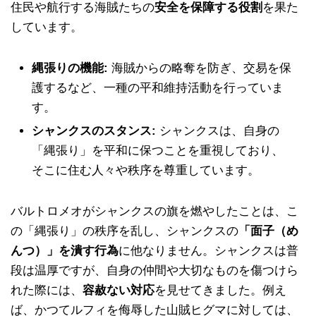
住民や航行する海賊たちの
安全を保障する役割
を果た
しています。
縄張りの機能:
海賊からの略奪を防ぎ、交易を保
護するなど、一種の平和維持活動を行っていま
す。
シャンクスのスタンス:
シャンクスは、自身の
「縄張り」を平和に保つことを重視しており、
そこに住む人々や秩序を尊重しています。
バルトロメオがシャンクスの旗を燃やしたことは、こ
の「縄張り」の秩序を乱し、シャンクスの
「面子（め
んつ）」を潰す行為
に他なりません。シャンクスは普
段は温厚ですが、自身の仲間や大切なものを傷つけら
れた際には、
容赦ない対応
を見せてきました。例え
ば、かつてルフィを侮辱した山賊ヒグマに対しては、