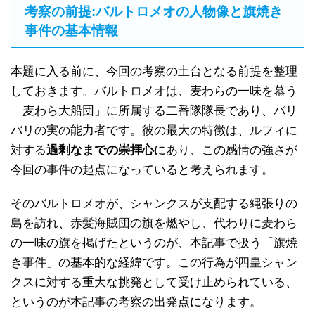
考察の前提:バルトロメオの人物像と旗焼き
事件の基本情報
本題に入る前に、今回の考察の土台となる前提を整理
しておきます。バルトロメオは、麦わらの一味を慕う
「麦わら大船団」に所属する二番隊隊長であり、バリ
バリの実の能力者です。彼の最大の特徴は、ルフィに
対する
過剰なまでの崇拝心
にあり、この感情の強さが
今回の事件の起点になっていると考えられます。
そのバルトロメオが、シャンクスが支配する縄張りの
島を訪れ、赤髪海賊団の旗を燃やし、代わりに麦わら
の一味の旗を掲げたというのが、本記事で扱う「旗焼
き事件」の基本的な経緯です。この行為が四皇シャン
クスに対する重大な挑発として受け止められている、
というのが本記事の考察の出発点になります。