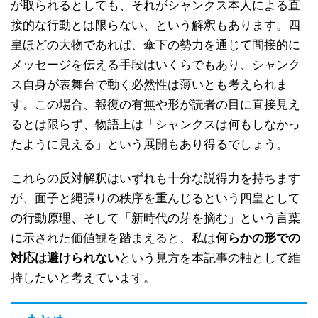
が取られるとしても、それがシャンクス本人による直
接的な行動とは限らない、という解釈もあります。四
皇ほどの大物であれば、傘下の勢力を通じて間接的に
メッセージを伝える手段はいくらでもあり、シャンク
ス自身が表舞台で動く必然性は薄いとも考えられま
す。この場合、報復の有無や形が読者の目に直接見え
るとは限らず、物語上は「シャンクスは何もしなかっ
たように見える」という展開もあり得るでしょう。
これらの反対解釈はいずれも十分な説得力を持ちます
が、面子と縄張りの秩序を重んじるという四皇として
の行動原理、そして「新時代の芽を摘む」という言葉
に示された価値観を踏まえると、私は
何らかの形での
対応は避けられない
という見方を本記事の軸として維
持したいと考えています。