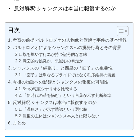
反対解釈:シャンクスは本当に報復するのか
目次
考察の前提:バルトロメオの人物像と旗焼き事件の基本情報
バルトロメオによるシャンクスへの挑発行為とその背景
旗を燃やす行為が持つ記号的な意味
意図的な挑発か、忠誠心の暴走か
シャンクスの「縄張り」と四皇の「面子」の重要性
「面子」は単なるプライドではなく秩序維持の装置
今後の物語への影響とシャンクスの報復の可能性
3つの報復シナリオを比較する
「新時代の芽を摘む」という言葉が示す判断基準
反対解釈:シャンクスは本当に報復するのか
「温厚さ」が示す黙認という選択肢
報復の主体はシャンクス本人とは限らない
まとめ