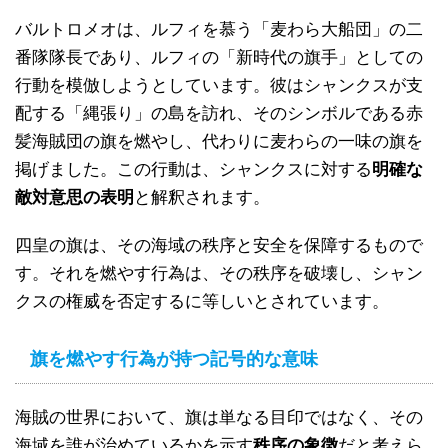
バルトロメオは、ルフィを慕う「麦わら大船団」の二
番隊隊長であり、ルフィの「新時代の旗手」としての
行動を模倣しようとしています。彼はシャンクスが支
配する「縄張り」の島を訪れ、そのシンボルである赤
髪海賊団の旗を燃やし、代わりに麦わらの一味の旗を
掲げました。この行動は、シャンクスに対する
明確な
敵対意思の表明
と解釈されます。
四皇の旗は、その海域の秩序と安全を保障するもので
す。それを燃やす行為は、その秩序を破壊し、シャン
クスの権威を否定するに等しいとされています。
旗を燃やす行為が持つ記号的な意味
海賊の世界において、旗は単なる目印ではなく、その
海域を誰が治めているかを示す
秩序の象徴
だと考えら