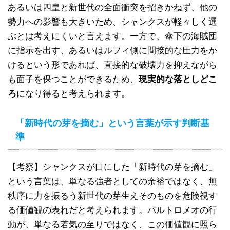
あるいは四皇と新世代の全面衝突を招きかねず、他の
勢力への影響も大きいため、シャンクスが軽々しく選
ぶとは考えにくいと言えます。一方で、傘下の海賊団
に指示を出す、あるいはルフィ側に間接的な圧力をか
けるという形であれば、直接的な破壊力を抑えながら
も面子を保つことができるため、
現実的な落としどこ
ろ
になり得ると考えられます。
「新時代の芽を摘む」という言葉が示す判断基
準
【考察】シャンクスが口にした「新時代の芽を摘む」
という言葉は、単なる強者としての余裕ではなく、無
秩序に力を振るう新世代の芽生えそのものを危険視す
る価値観の表れだと考えられます。バルトロメオの行
動が、単なる若気の至りではなく、この価値観に照ら