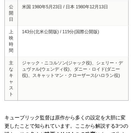
公
米国 1980年5月23日 / 日本 1980年12月13日
開
日
上
143分(北米公開版) / 119分(国際公開版)
映
時
間
主
ジャック・ニコルソン(ジャック役)、シェリー・デ
な
ュヴァル(ウェンディ役)、ダニー・ロイド(ダニー
キ
役)、スキャットマン・クローザース(ハロラン役)
ャ
ス
ト
キューブリック監督は原作から多くの設定を大胆に変
更したことで知られています。ここから解説する3つの