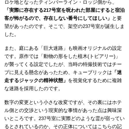
ロケ地となったティンバーライン・ロッジ側から、
「実際に存在する217号室を呪われた部屋にすると宿泊
客が怖がるので、存在しない番号にしてほしい」
と要
望があったのです。そこで、架空の237号室が誕生しま
した。
また、庭にある「巨大迷路」も映画オリジナルの設定
です。原作では「動物の形をした植木(トピアリー)」
が襲ってくる設定でしたが、当時の特撮技術ではチー
プに見える懸念があったため、キューブリックは
「迷
走するジャックの精神状態」
を視覚化するために複雑
な迷路を採用したのです。
数字の変更という小さな改変ですが、その裏にはホテ
ル側との交渉という現実的な事情があった点は興味深
いところです。237号室に実際どのような霊が宿ってい
るとされているのか、その正体についてはこちらの記