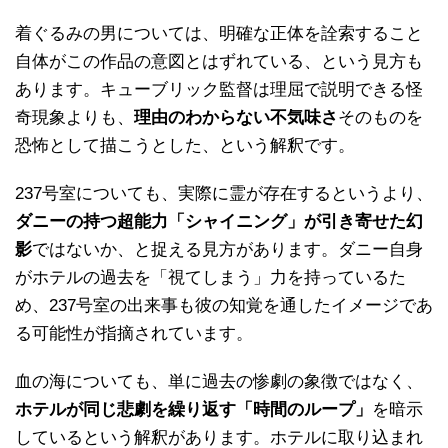
着ぐるみの男については、明確な正体を詮索すること
自体がこの作品の意図とはずれている、という見方も
あります。キューブリック監督は理屈で説明できる怪
奇現象よりも、
理由のわからない不気味さ
そのものを
恐怖として描こうとした、という解釈です。
237号室についても、実際に霊が存在するというより、
ダニーの持つ超能力「シャイニング」が引き寄せた幻
影
ではないか、と捉える見方があります。ダニー自身
がホテルの過去を「視てしまう」力を持っているた
め、237号室の出来事も彼の知覚を通したイメージであ
る可能性が指摘されています。
血の海についても、単に過去の惨劇の象徴ではなく、
ホテルが同じ悲劇を繰り返す「時間のループ」
を暗示
しているという解釈があります。ホテルに取り込まれ