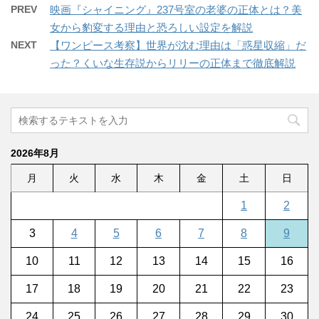
PREV
映画『シャイニング』237号室の老婆の正体とは？美
女から豹変する理由と恐ろしい設定を解説
NEXT
【ワンピース考察】世界が沈む理由は「惑星収縮」だ
った？くいな生存説からリリーの正体まで徹底解説
2026年8月
月
火
水
木
金
土
日
1
2
3
4
5
6
7
8
9
10
11
12
13
14
15
16
17
18
19
20
21
22
23
24
25
26
27
28
29
30