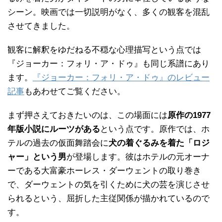
シーン。映画では一切説明がなく、多くの観客を混乱
させてきました。
観客に解釈をゆだねる不穏な心理描写という点では
『ジョーカー：フォリ・ア・ドゥ』も同じ系譜にあり
ます。
『ジョーカー：フォリ・ア・ドゥ』のレビュー
記事
もあわせてご覧ください。
まず押さえておきたいのは、この場面には
原作の1977
年版小説にルーツがある
という点です。原作では、ホ
テルの過去の仮面舞踏会に
犬の着ぐるみを着た「ロジ
ャー」という男
が登場します。彼はホテルの元オーナ
ーである大富豪ホーレス・ダーウェントの取り巻き
で、ダーウェントの気を引くために犬の芸を演じさせ
られるという、屈折した主従関係が描かれているので
す。