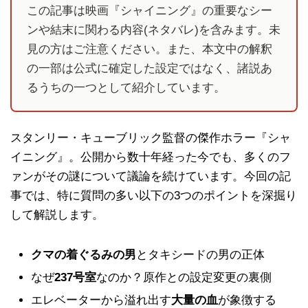
この記事は映画『シャイニング』の重要なシー
ンや結末に関わる内容(ネタバレ)を含みます。未
見の方はご注意ください。また、本文中の解釈
の一部は公式に確定した設定ではなく、諸説あ
るうちの一つとして紹介しています。
スタンリー・キューブリック監督の傑作ホラー『シャ
イニング』。公開から数十年経った今でも、多くのフ
ァンがその謎について議論を続けています。今回の記
事では、特に質問の多い以下の3つのポイントを深掘り
して解説します。
クマの着ぐるみの男
とタキシードの男の正体
なぜ
237号室
なのか？原作との設定変更の裏側
エレベーターから溢れ出す
大量の血
が象徴する