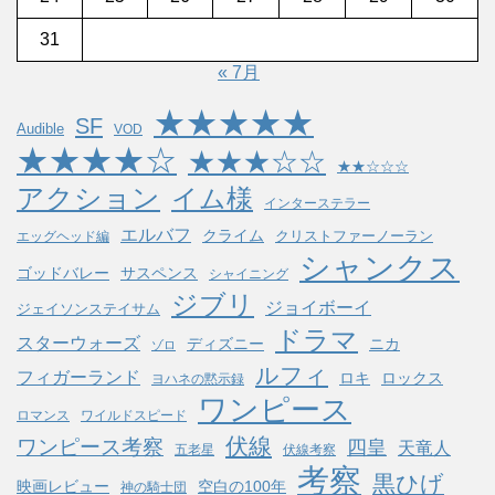
31
« 7月
★★★★★
SF
Audible
VOD
★★★★☆
★★★☆☆
★★☆☆☆
アクション
イム様
インターステラー
エルバフ
クライム
クリストファーノーラン
エッグヘッド編
シャンクス
ゴッドバレー
サスペンス
シャイニング
ジブリ
ジョイボーイ
ジェイソンステイサム
ドラマ
スターウォーズ
ディズニー
ニカ
ゾロ
ルフィ
フィガーランド
ロキ
ロックス
ヨハネの黙示録
ワンピース
ロマンス
ワイルドスピード
伏線
ワンピース考察
四皇
天竜人
五老星
伏線考察
考察
黒ひげ
映画レビュー
空白の100年
神の騎士団