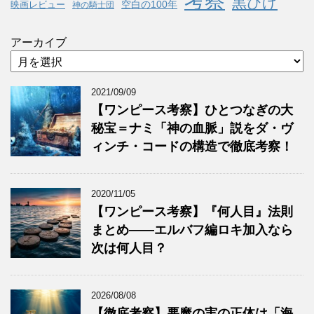
考察
黒ひげ
空白の100年
映画レビュー
神の騎士団
アーカイブ
2021/09/09
【ワンピース考察】ひとつなぎの大
秘宝＝ナミ「神の血脈」説をダ・ヴ
ィンチ・コードの構造で徹底考察！
2020/11/05
【ワンピース考察】『何人目』法則
まとめ——エルバフ編ロキ加入なら
次は何人目？
2026/08/08
【徹底考察】悪魔の実の正体は「海