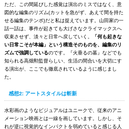
ただ、この間延びした感覚は演出のミスではなく、意
図的な編集のリズム(カットを急がず、あえて間を持た
せる編集のテンポ)だと私は捉えています。山田家の一
話一話は、事件が起きても大げさなクライマックスへ
収束させず、淡々と日常へ戻していく。
「何も起きな
い日常こそが本編」という構造そのものを、編集のリ
ズムで強調している
のです。『火垂るの墓』などでも
知られる高畑勲監督らしい、生活の間合いを大切にす
る演出が、ここでも徹底されているように感じまし
た。
感想2: アートスタイルは斬新
水彩画のようなビジュアルはユニークで、従来のアニ
メーション映画とは一線を画しています。しかし、そ
れが逆に視覚的なインパクトを弱めていると感じる人