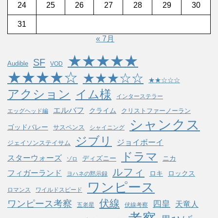
24
25
26
27
28
29
30
31
« 7月
★★★★★
SF
Audible
VOD
★★★★☆
★★★☆☆
★★☆☆☆
アクション
イム様
インターステラー
エルバフ
クライム
クリストファーノーラン
エッグヘッド編
シャンクス
ゴッドバレー
サスペンス
シャイニング
ジブリ
ジョイボーイ
ジェイソンステイサム
ドラマ
スターウォーズ
ディズニー
ニカ
ゾロ
ルフィ
フィガーランド
ロキ
ロックス
ヨハネの黙示録
ワンピース
ロマンス
ワイルドスピード
伏線
ワンピース考察
四皇
天竜人
五老星
伏線考察