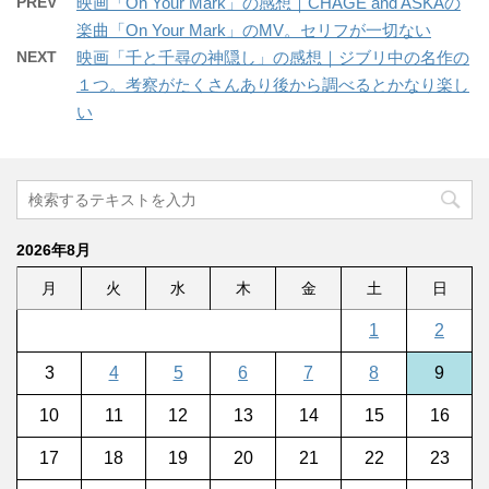
PREV
映画「On Your Mark」の感想｜CHAGE and ASKAの
楽曲「On Your Mark」のMV。セリフが一切ない
NEXT
映画「千と千尋の神隠し」の感想｜ジブリ中の名作の
１つ。考察がたくさんあり後から調べるとかなり楽し
い
2026年8月
月
火
水
木
金
土
日
1
2
3
4
5
6
7
8
9
10
11
12
13
14
15
16
17
18
19
20
21
22
23