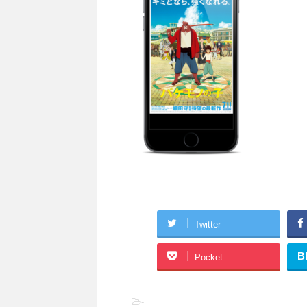
Twitter
B
Pocket
-