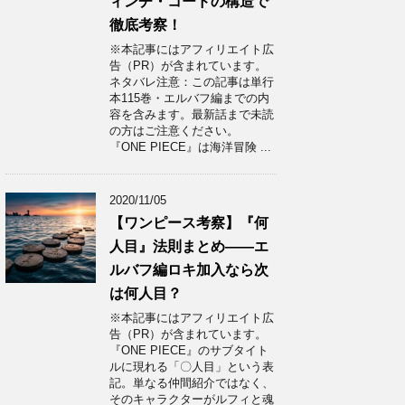
ィンチ・コードの構造で
徹底考察！
※本記事にはアフィリエイト広
告（PR）が含まれています。
ネタバレ注意：この記事は単行
本115巻・エルバフ編までの内
容を含みます。最新話まで未読
の方はご注意ください。
『ONE PIECE』は海洋冒険 ...
2020/11/05
【ワンピース考察】『何
人目』法則まとめ——エ
ルバフ編ロキ加入なら次
は何人目？
※本記事にはアフィリエイト広
告（PR）が含まれています。
『ONE PIECE』のサブタイト
ルに現れる「〇人目」という表
記。単なる仲間紹介ではなく、
そのキャラクターがルフィと魂