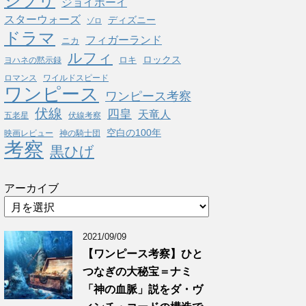
ジブリ
ジョイボーイ
スターウォーズ
ディズニー
ゾロ
ドラマ
フィガーランド
ニカ
ルフィ
ロックス
ロキ
ヨハネの黙示録
ロマンス
ワイルドスピード
ワンピース
ワンピース考察
伏線
四皇
天竜人
五老星
伏線考察
空白の100年
映画レビュー
神の騎士団
考察
黒ひげ
アーカイブ
2021/09/09
【ワンピース考察】ひと
つなぎの大秘宝＝ナミ
「神の血脈」説をダ・ヴ