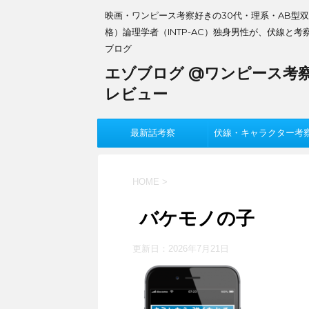
映画・ワンピース考察好きの30代・理系・AB型
格）論理学者（INTP-AC）独身男性が、伏線と考
ブログ
エゾブログ @ワンピース考
レビュー
最新話考察
伏線・キャラクター考
HOME
>
バケモノの子
更新日：
2026年7月21日