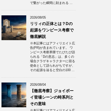
で繋がった瞬間に刻まれる ...
2026/08/05
リリィの正体とは？Dの
起源をワンピース考察で
徹底解説
※本記事にはアフィリエイト広
告(PR)が含まれています。 ワ
ンピース考察界隈でたびたび語
られる「Dの意志」は、多くの
場合クラゲキャラクターに宿る
使命として語られがちですが、
その起源を辿ると空白の100 ...
2026/08/04
【徹底考察】ジョイボー
イ登場シーンの時系列と
その意味
※本記事にはアフィリエイト広