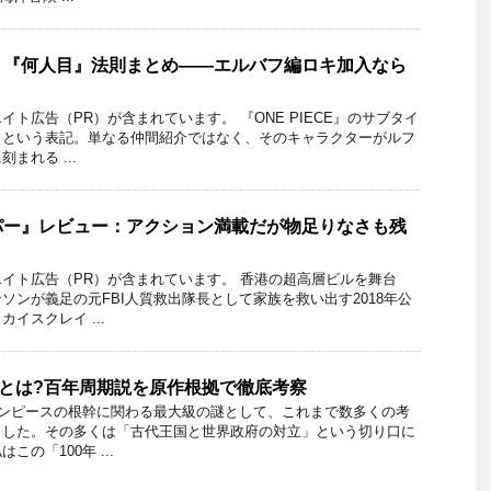
】『何人目』法則まとめ——エルバフ編ロキ加入なら
ト広告（PR）が含まれています。 『ONE PIECE』のサブタイ
」という表記。単なる仲間紹介ではなく、そのキャラクターがルフ
まれる ...
パー』レビュー：アクション満載だが物足りなさも残
イト広告（PR）が含まれています。 香港の超高層ビルを舞台
ソンが義足の元FBI人質救出隊長として家族を救い出す2018年公
イスクレイ ...
体とは?百年周期説を原作根拠で徹底考察
ワンピースの根幹に関わる最大級の謎として、これまで数多くの考
ました。その多くは「古代王国と世界政府の対立」という切り口に
の「100年 ...