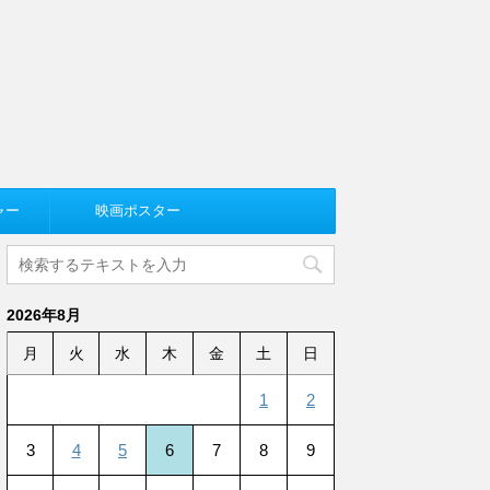
ャー
映画ポスター
2026年8月
月
火
水
木
金
土
日
1
2
3
4
5
6
7
8
9