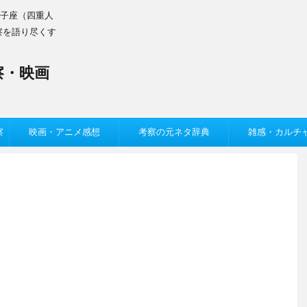
双子座（四重人
察を語り尽くす
察・映画
察
映画・アニメ感想
考察の元ネタ辞典
雑感・カルチ