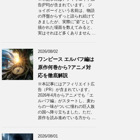
告(PR)が含まれています。 ジ
ョイボーイという名前は、物語
の序盤からずっと語られ続けて
きましたが、実際に"姿"として
描かれた場面を数えてみると、
実はそれほど多くありません ...
2026/08/02
ワンピース エルバフ編は
原作何巻から?アニメ対
応を徹底解説
※本記事にはアフィリエイト広
告（PR）が含まれています。
2026年4月からアニメでも「エ
ルバフ編」がスタートし、麦わ
らの一味がついに憧れの巨人族
の国へ降り立ちました。ただ、
原作を読み進めている方から ...
2026/08/01