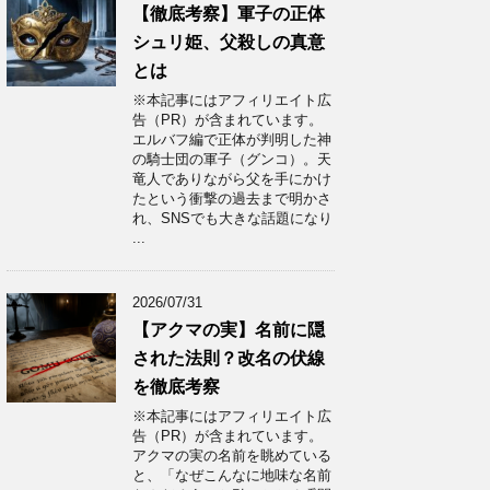
【徹底考察】軍子の正体
シュリ姫、父殺しの真意
とは
※本記事にはアフィリエイト広
告（PR）が含まれています。
エルバフ編で正体が判明した神
の騎士団の軍子（グンコ）。天
竜人でありながら父を手にかけ
たという衝撃の過去まで明かさ
れ、SNSでも大きな話題になり
...
2026/07/31
【アクマの実】名前に隠
された法則？改名の伏線
を徹底考察
※本記事にはアフィリエイト広
告（PR）が含まれています。
アクマの実の名前を眺めている
と、「なぜこんなに地味な名前