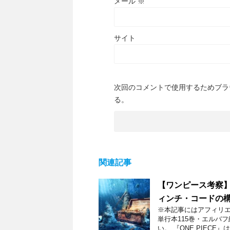
メール
※
サイト
次回のコメントで使用するためブラ
る。
関連記事
【ワンピース考察
ィンチ・コードの
※本記事にはアフィリエ
単行本115巻・エルバ
い。 『ONE PIECE』は