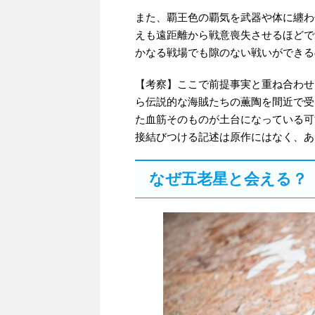
また、覇王色の覇気を武器や体に纏わ
えも遠距離から戦意喪失させるほどで
かなる戦場でも隙のない戦いができる
【考察】ここで前提事実と重ね合わせ
ら伝説的な海賊たちの薫陶を間近で受
た血筋そのものが土台になっている可
接結びつける記述は原作にはなく、あ
なぜ五老星と会える？