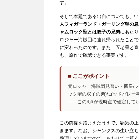
す。
そして本題である出自についても、い
人フィガーランド・ガーリング聖の息
ャムロック聖とは双子の兄弟
にあたり
ロジャー海賊団に連れ帰られたことで
に変わったのです。また、五老星と直
も、原作で確認できる事実です。
■ ここがポイント
元ロジャー海賊団見習い・四皇/
ック聖の双子の弟)/ゴッドバレー
——この4点が現時点で確定して
この前提を踏まえたうえで、覇気の正
きます。なお、シャンクスの生い立ち
整理していますので、あわせてご覧く