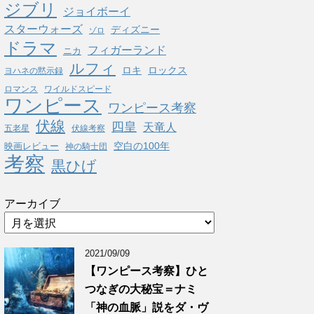
ジブリ
ジョイボーイ
スターウォーズ
ディズニー
ゾロ
ドラマ
フィガーランド
ニカ
ルフィ
ロキ
ロックス
ヨハネの黙示録
ロマンス
ワイルドスピード
ワンピース
ワンピース考察
伏線
四皇
天竜人
五老星
伏線考察
空白の100年
映画レビュー
神の騎士団
考察
黒ひげ
アーカイブ
2021/09/09
【ワンピース考察】ひと
つなぎの大秘宝＝ナミ
「神の血脈」説をダ・ヴ