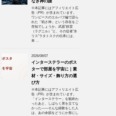
なき神の謎
※本記事にはアフィリエイト広
告（PR）が含まれています。
ワンピースのエルバフ編で語ら
れた「戦さ神」という存在をご
存知でしょうか。武器‟鉄雷
（ラグニル）”と、その従者‟氷
リス”ラタトスクの伝承には、
単 ...
2026/08/07
インターステラーのポス
ターで部屋を宇宙に｜素
材・サイズ・飾り方の選
び方
※本記事にはアフィリエイト広
告（PR）が含まれています。
「インターステラー」を観終わ
ったあと、しばらく席を立てな
かった——そんな経験をした人
は、あの余韻をどうにか形にし