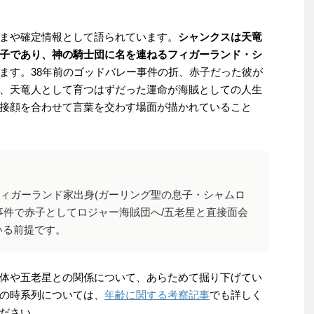
まや確定情報として語られています。
シャンクスは天竜
子であり、神の騎士団に名を連ねるフィガーランド・シ
ます。38年前のゴッドバレー事件の折、赤子だった彼が
、天竜人として育つはずだった運命が海賊としての人生
接顔を合わせて言葉を交わす場面が描かれていること
フィガーランド家出身(ガーリング聖の息子・シャムロ
事件で赤子としてロジャー海賊団へ/五老星と直接面会
いる前提です。
体や五老星との関係について、あらためて掘り下げてい
の時系列については、
年齢に関する考察記事
でも詳しく
ださい。