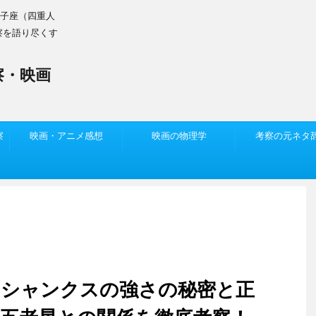
双子座（四重人
察を語り尽くす
察・映画
察
映画・アニメ感想
映画の物理学
考察の元ネタ
】シャンクスの強さの秘密と正