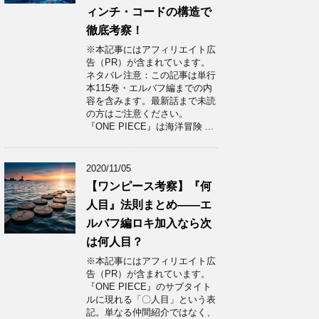
ィンチ・コードの構造で
徹底考察！
※本記事にはアフィリエイト広
告（PR）が含まれています。
ネタバレ注意：この記事は単行
本115巻・エルバフ編までの内
容を含みます。最新話まで未読
の方はご注意ください。
『ONE PIECE』は海洋冒険 ...
2020/11/05
【ワンピース考察】『何
人目』法則まとめ——エ
ルバフ編ロキ加入なら次
は何人目？
※本記事にはアフィリエイト広
告（PR）が含まれています。
『ONE PIECE』のサブタイト
ルに現れる「〇人目」という表
記。単なる仲間紹介ではなく、