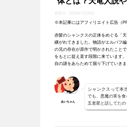
体とは？天竜人説や
更新日：
2026年7月26日
※本記事にはアフィリエイト広告（P
赤髪のシャンクスの正体をめぐる「天
継がれてきました。物語がエルバフ編
の兄の存在が原作で明かされたことで
をもとに捉え直す段階に来ています。
自の謎をあらためて掘り下げていきま
シャンクスって本
でも、悪魔の実を食
あいちゃん
五老星と話してたの