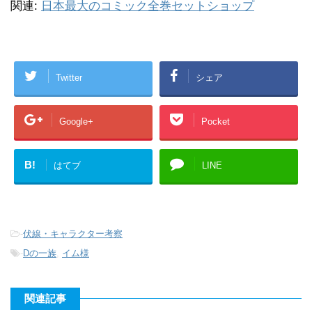
関連:
日本最大のコミック全巻セットショップ
Twitter
シェア
Google+
Pocket
B!
はてブ
LINE
-
伏線・キャラクター考察
-
Dの一族
,
イム様
関連記事