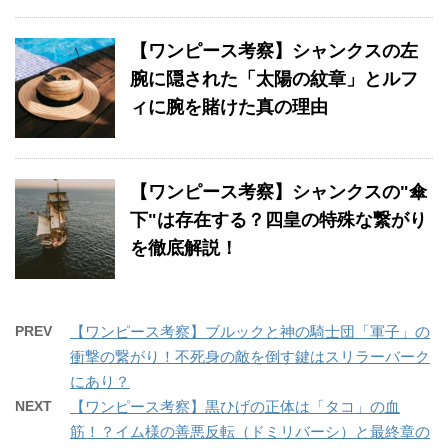
【ワンピース考察】シャンクスの左
腕に隠された「太陽の紋章」とルフ
ィに腕を賭けた真の理由
【ワンピース考察】シャンクスの"傘
下"は存在する？四皇の特殊な繋がり
を徹底解説！
PREV
【ワンピース考察】ブルックと神の騎士団「軍子」の
衝撃の繋がり！不死身の敵を倒す鍵はスリラーバーク
にあり？
NEXT
【ワンピース考察】黒ひげの正体は「タコ」の血
筋！？イム様の善悪反転（ドミリバーシ）と最終章の