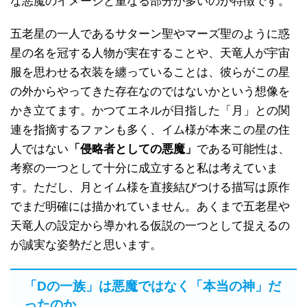
な悪魔のイメージと重なる部分が多いのが特徴です。
五老星の一人であるサターン聖やマーズ聖のように惑
星の名を冠する人物が実在することや、天竜人が宇宙
服を思わせる衣装を纏っていることは、彼らがこの星
の外からやってきた存在なのではないかという想像を
かき立てます。かつてエネルが目指した「月」との関
連を指摘するファンも多く、イム様が本来この星の住
人ではない
「侵略者としての悪魔」
である可能性は、
考察の一つとして十分に成立すると私は考えていま
す。ただし、月とイム様を直接結びつける描写は原作
でまだ明確には描かれていません。あくまで五老星や
天竜人の設定から導かれる仮説の一つとして捉えるの
が誠実な姿勢だと思います。
「Dの一族」は悪魔ではなく「本当の神」だ
ったのか