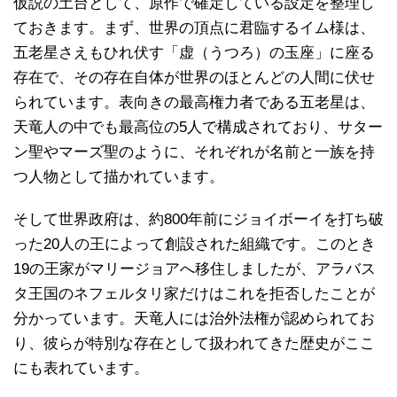
仮説の土台として、原作で確定している設定を整理し
ておきます。まず、世界の頂点に君臨するイム様は、
五老星さえもひれ伏す「虚（うつろ）の玉座」に座る
存在で、その存在自体が世界のほとんどの人間に伏せ
られています。表向きの最高権力者である五老星は、
天竜人の中でも最高位の5人で構成されており、サター
ン聖やマーズ聖のように、それぞれが名前と一族を持
つ人物として描かれています。
そして世界政府は、約800年前にジョイボーイを打ち破
った20人の王によって創設された組織です。このとき
19の王家がマリージョアへ移住しましたが、アラバス
タ王国のネフェルタリ家だけはこれを拒否したことが
分かっています。天竜人には治外法権が認められてお
り、彼らが特別な存在として扱われてきた歴史がここ
にも表れています。