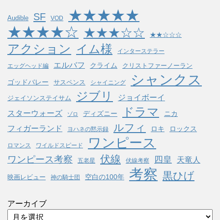
★★★★★
SF
Audible
VOD
★★★★☆
★★★☆☆
★★☆☆☆
アクション
イム様
インターステラー
エルバフ
クライム
クリストファーノーラン
エッグヘッド編
シャンクス
ゴッドバレー
サスペンス
シャイニング
ジブリ
ジョイボーイ
ジェイソンステイサム
ドラマ
スターウォーズ
ディズニー
ニカ
ゾロ
ルフィ
フィガーランド
ロキ
ロックス
ヨハネの黙示録
ワンピース
ロマンス
ワイルドスピード
伏線
ワンピース考察
四皇
天竜人
五老星
伏線考察
考察
黒ひげ
空白の100年
映画レビュー
神の騎士団
アーカイブ