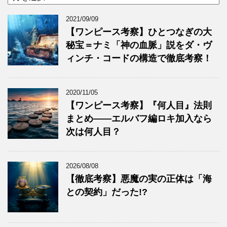
2021/09/09
【ワンピース考察】ひとつなぎの大
秘宝＝ナミ「神の血脈」説をダ・ヴ
ィンチ・コードの構造で徹底考察！
2020/11/05
【ワンピース考察】『何人目』法則
まとめ——エルバフ編ロキ加入なら
次は何人目？
2026/08/08
【徹底考察】悪魔の実の正体は「海
との契約」だった!?