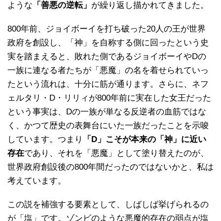
ような
「善悪の逆転」
が繰り返し描かれてきました。
800年前、ジョイボーイを打ち破った20人の王が世界
政府を創設し、「神」を自称する側に回ったという史
実を踏まえると、敗れた側であるジョイボーイやDの
一族に連なる者たちが「悪魔」の名を着せられていっ
たという流れは、十分に筋が通ります。さらに、ネフ
ェルタリ・D・リリィが800年前に実在した女王だった
という事実は、Dの一族が単なる反逆者の血筋ではな
く、かつて歴史の表舞台にいた一族だったことを示唆
しています。つまり
「D」こそが本来の「神」に近い
存在
であり、それを「悪魔」として塗り替えたのが、
世界政府創設後の800年間だったのではないかと、私は
考えています。
この説を補強する要素として、しばしば挙げられるの
が「塩」です。ゾンビのような悪魔的存在の弱点が塩