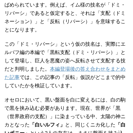
ばめられています。例えば、イム様の技名が「ドミ・
リバーシ」であると仮定すると、それは「支配（ドミ
ネーション）」と「反転（リバーシ）」を意味するこ
とになります。
この「ドミ・リバーシ」という仮の技名は、実際にエ
ルバフ編の本編で「黒転支配（ドミ・リバーシ）」と
して登場し、巨人を悪魔の姿へ反転させて支配する技
だと判明しました。
本編登場後の答え合わせをまとめ
た記事
では、この記事の「反転」仮説がどこまで的中
していたかを検証しています。
オセロにおいて、黒い盤面を白に変えるには、白の駒
で黒を挟み込む必要があります。現在、世界が「黒
（世界政府の支配）」に染まっている中、太陽の神ニ
カとなった
「白いルフィ」
と、同じくニカ化した
「白