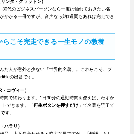
』（リンダ・グラットン）
、30代のビジネスパーソンなら一度は触れておきたい名
がかかる一冊ですが、音声なら約1週間もあれば完走でき
からこそ完走できる一生モノの教養
んだ人が意外と少ない「世界的名著」。これらこそ、プ
ibleの出番です。
R・コヴィー）
約9時間で終わります。1日30分の通勤時間を使えば、わずか
ートできます。
「再生ボタンを押すだけ」
で名著を読了で
トです。
・ハラリ）
作品。上下巻合わせると膨大な量ですが、「物語」とし