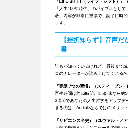
『LIFE SHIFT（ライフ・シフト）
「人生100年時代」のバイブルとして
著。内容が非常に重厚で、読了に時間
ます。
【挫折知らず】音声だ
書
誰もが知っているけれど、最後まで読
ロのナレーターが読み上げてくれるAud
『完訳 7つの習慣』（スティーブン・
再生時間は約13時間。1.5倍速なら
3週間であなたの人生哲学をアップデ
きるのは、Audibleならではのメリッ
『サピエンス全史』（ユヴァル・ノア
人類の歴史を壮大なスケールで描いた