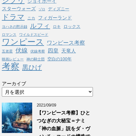
ジブリ
ジョイボーイ
スターウォーズ
ディズニー
ゾロ
ドラマ
フィガーランド
ニカ
ルフィ
ロックス
ロキ
ヨハネの黙示録
ロマンス
ワイルドスピード
ワンピース
ワンピース考察
伏線
四皇
天竜人
五老星
伏線考察
空白の100年
映画レビュー
神の騎士団
考察
黒ひげ
アーカイブ
2021/09/09
【ワンピース考察】ひと
つなぎの大秘宝＝ナミ
「神の血脈」説をダ・ヴ