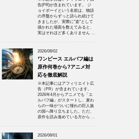
告(PR)が含まれています。 ジ
ョイボーイという名前は、物語
の序盤からずっと語られ続けて
きましたが、実際に"姿"として
描かれた場面を数えてみると、
実はそれほど多くありません ...
2026/08/02
ワンピース エルバフ編は
原作何巻から?アニメ対
応を徹底解説
※本記事にはアフィリエイト広
告（PR）が含まれています。
2026年4月からアニメでも「エ
ルバフ編」がスタートし、麦わ
らの一味がついに憧れの巨人族
の国へ降り立ちました。ただ、
原作を読み進めている方から ...
2026/08/01