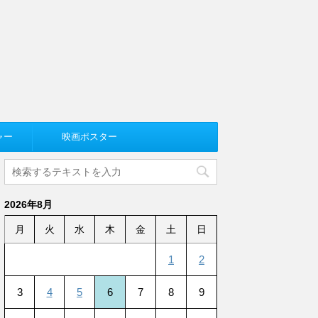
ャー
映画ポスター
2026年8月
月
火
水
木
金
土
日
1
2
3
4
5
6
7
8
9