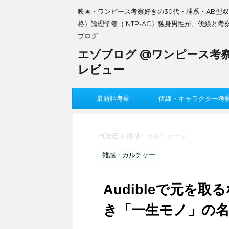
映画・ワンピース考察好きの30代・理系・AB型
格）論理学者（INTP-AC）独身男性が、伏線と考
ブログ
エゾブログ @ワンピース考
レビュー
最新話考察
伏線・キャラクター考
HOME
>
雑感・カルチャー
>
雑感・カルチャー
Audibleで元を
き「一生モノ」の