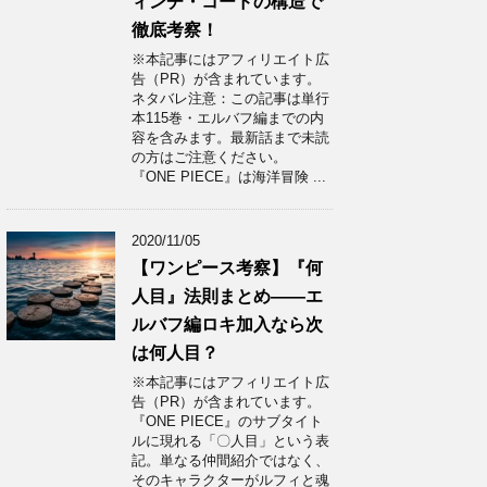
ィンチ・コードの構造で
徹底考察！
※本記事にはアフィリエイト広
告（PR）が含まれています。
ネタバレ注意：この記事は単行
本115巻・エルバフ編までの内
容を含みます。最新話まで未読
の方はご注意ください。
『ONE PIECE』は海洋冒険 ...
2020/11/05
【ワンピース考察】『何
人目』法則まとめ——エ
ルバフ編ロキ加入なら次
は何人目？
※本記事にはアフィリエイト広
告（PR）が含まれています。
『ONE PIECE』のサブタイト
ルに現れる「〇人目」という表
記。単なる仲間紹介ではなく、
そのキャラクターがルフィと魂