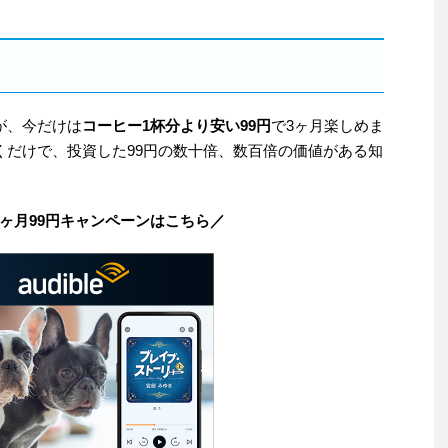
が、今だけは
コーヒー1杯分より安い99円
で3ヶ月楽しめま
くだけで、投資した99円の数十倍、数百倍の価値がある知
！3ヶ月99円キャンペーンはこちら／