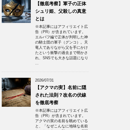
【徹底考察】軍子の正体
シュリ姫、父殺しの真意
とは
※本記事にはアフィリエイト広
告（PR）が含まれています。
エルバフ編で正体が判明した神
の騎士団の軍子（グンコ）。天
竜人でありながら父を手にかけ
たという衝撃の過去まで明かさ
れ、SNSでも大きな話題になり
...
2026/07/31
【アクマの実】名前に隠
された法則？改名の伏線
を徹底考察
※本記事にはアフィリエイト広
告（PR）が含まれています。
アクマの実の名前を眺めている
と、「なぜこんなに地味な名前