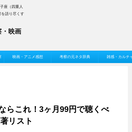
双子座（四重人
察を語り尽くす
察・映画
察
映画・アニメ感想
考察の元ネタ辞典
雑感・カルチ
取るならこれ！3ヶ月99円で聴くべ
名著リスト