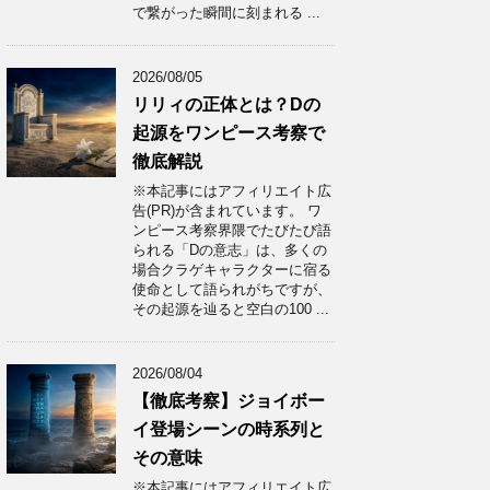
で繋がった瞬間に刻まれる ...
2026/08/05
リリィの正体とは？Dの
起源をワンピース考察で
徹底解説
※本記事にはアフィリエイト広
告(PR)が含まれています。 ワ
ンピース考察界隈でたびたび語
られる「Dの意志」は、多くの
場合クラゲキャラクターに宿る
使命として語られがちですが、
その起源を辿ると空白の100 ...
2026/08/04
【徹底考察】ジョイボー
イ登場シーンの時系列と
その意味
※本記事にはアフィリエイト広